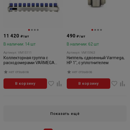
11 420
490
₽/шт
₽/шт
В наличии: 14 шт
В наличии: 62 шт
Артикул: VM15111
Артикул: VM15963
Коллекторная группа с
Ниппель сдвоенный Varmega,
расходомерами VARMEGA
НР 1", с уплотнителем
VM15111 ВР 1", на 11 контуров
нет отзывов
нет отзывов
3/4" ЕК, нержавеющая сталь
В корзину
В корзину
Показать ещё