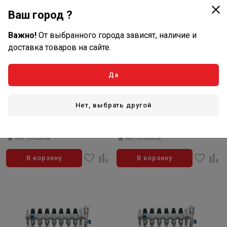
Ваш город ?
Важно!
От выбранного города зависят, наличие и
доставка товаров на сайте.
13 600
11 450
Да
₽/шт
₽/шт
В наличии: 14 шт
В наличии: 35 шт
Артикул: KLB-7229-4
Артикул: GR 493200 8004
Нет, выбрать другой
Коллектор из нерж. стали
Коллектор нерж. в сборе ZOTA
KALANBO, для теплого пола, в
4 выхода (расходомер,
сборе, 1"х3/4" ЕК 4 вых. компл.
воздушник, сливной кран)
нет отзывов
нет отзывов
В корзину
В корзину