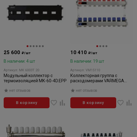
25 600
10 410
₽/шт
₽/шт
В наличии: 4 шт
В наличии: 19 шт
Артикул: MK 6003T 20
Артикул: VM15110
Модульный коллектор с
Коллекторная группа с
термоизоляцией MK-60-4D.EPP
расходомерами VARMEGA
VM15110 ВР 1", на 10 контуров
нет отзывов
нет отзывов
3/4" ЕК, нержавеющая сталь
В корзину
В корзину