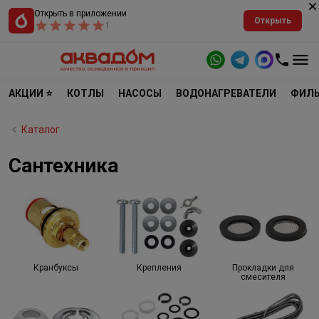
Открыть в приложении
Открыть
1
АКЦИИ ⭐
КОТЛЫ
НАСОСЫ
ВОДОНАГРЕВАТЕЛИ
ФИЛЬ
Каталог
Сантехника
Кранбуксы
Крепления
Прокладки для
смесителя