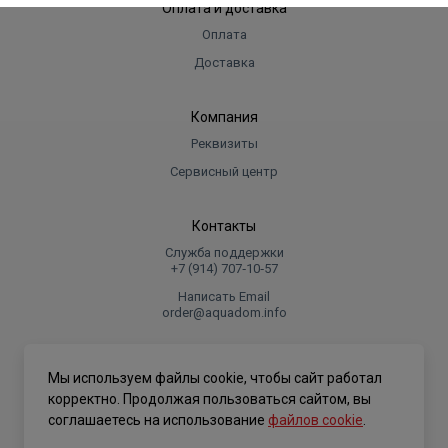
Оплата и доставка
Оплата
Доставка
Компания
Реквизиты
Сервисный центр
Контакты
Служба поддержки
+7 (914) 707‑10‑57
Написать Email
order@aquadom.info
© 2026 ООО Торговый дом "Аквадом".
Мы используем файлы cookie, чтобы сайт работал
.
корректно. Продолжая пользоваться сайтом, вы
соглашаетесь на использование
файлов cookie
.