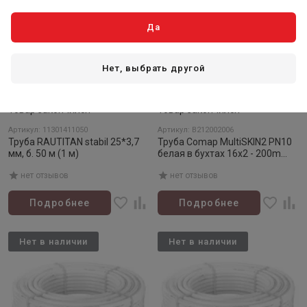
Да
Нет, выбрать другой
Товар закончился
Товар закончился
Артикул: 11301411050
Артикул: B212002006
Труба RAUTITAN stabil 25*3,7
Труба Comap MultiSKIN2 PN10
мм, б. 50 м (1 м)
белая в бухтах 16x2 - 200m
(1м)
нет отзывов
нет отзывов
Подробнее
Подробнее
Нет в наличии
Нет в наличии