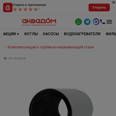
Открыть в приложении
Открыть
1
АКЦИИ ⭐
КОТЛЫ
НАСОСЫ
ВОДОНАГРЕВАТЕЛИ
ФИЛЬ
Комплектующие к трубам из нержавеющей стали
нет отзывов