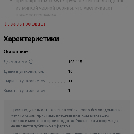
при закрытом хомуте труба лежит на вкладыше
из мягкой черной резины, что увеличивает
шумопоглощение
материал: сталь
Показать полностью
продукция является частью системы BIS
UltraProtect® 1000
Характеристики
подходит для монтажа внутри и снаружи зданий
мин. 1 000 часов в испытании соляным туманом
Основные
(макс. 5% красной ржавчины) согласно ISO 9227
Диаметр, мм
108-115
термостойкость: -30 °C до +120 °C
Длина в упаковке, см.
10
шумопоглощающий вкладыш согласно DIN 4109
шумопоглощение согласно ISO 3822-1 до 23 дБ(А)
Ширина в упаковке, см.
11
Высота в упаковке, см.
1
Производитель оставляет за собой право без уведомления
менять характеристики, внешний вид, комплектацию
товара и место его производства. Указанная информация
не является публичной офертой.
Предложение по продаже товара действительно в течение