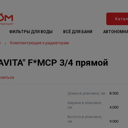
Катал
ФИЛЬТРЫ ДЛЯ ВОДЫ
ВСЁ ДЛЯ БАНИ
АВТОНОМНА
е
Комплектующие к радиаторам
AVITA" F*MСР 3/4 прямой
елиться
Длина в упаковке, см.
8.500
Ширина в упаковке,
см.
4.000
Высота в упаковке,
см.
9.000