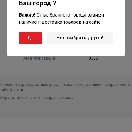
Ваш город ?
Важно!
От выбранного города зависят,
наличие и доставка товаров на сайте.
Да
Нет, выбрать другой
Высота в упаковке, см.
9.000
Вес в упаковке, кг
0.330
я менять характеристики, внешний вид, комплектацию товара и место 
ной офертой.
 срока наличия этого товара на складе.