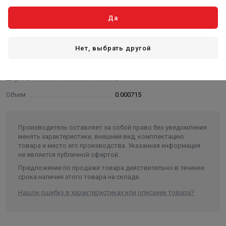
Высота в упаковке, см.
1.000
Да
Вес в упаковке, кг
0.470
Высота
10
Нет, выбрать другой
Длина
11
Ширина
7
Объем
0.000715
Производитель оставляет за собой право без уведомления
менять характеристики, внешний вид, комплектацию
товара и место его производства. Указанная информация
не является публичной офертой.
Предложение по продаже товара действительно в течение
срока наличия этого товара на складе.
Нашли ошибку в характеристиках или описании товара?