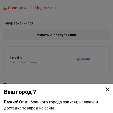
Поделиться
Сравнить
Товар закончился
Узнать о поступлении
Lavita
Все товары бренда
Характеристики
Ваш город ?
Основные
Важно!
От выбранного города зависят, наличие и
Длина в упаковке, см.
1.100
доставка товаров на сайте.
Ширина в упаковке, см.
0.700