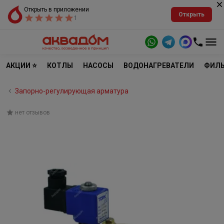
Открыть в приложении
Открыть
1
АКЦИИ ⭐
КОТЛЫ
НАСОСЫ
ВОДОНАГРЕВАТЕЛИ
ФИЛЬ
Запорно-регулирующая арматура
нет отзывов