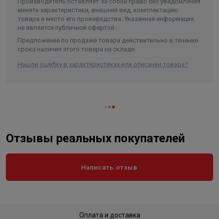
Производитель оставляет за собой право без уведомления
Длина в упаковке, см.
7.900
менять характеристики, внешний вид, комплектацию
товара и место его производства. Указанная информация
Ширина в упаковке, см.
5.200
не является публичной офертой.
Высота в упаковке, см.
11.800
Предложение по продаже товара действительно в течение
срока наличия этого товара на складе.
Вес в упаковке, кг
0.800
Нашли ошибку в характеристиках или описании товара?
Высота
118
Длина
79
Ширина
52
Объем
0.000485
Отзывы реальных покупателей
Написать отзыв
Оплата и доставка