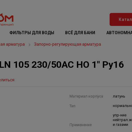
Катал
ФИЛЬТРЫ ДЛЯ ВОДЫ
ВСЁ ДЛЯ БАНИ
АВТОНОМНА
ая арматура
Запорно-регулирующая арматура
LN 105 230/50AC НО 1" Ру16
елиться
Материал корпуса
латунь
Тип
нормальн
упр-ние
нейтрал.
Применение
и газами