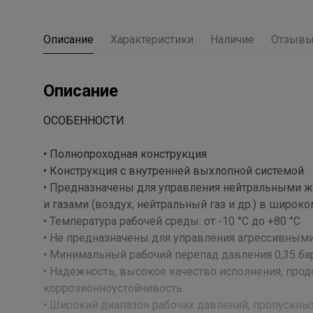
Описание
Характеристики
Наличие
Отзыв
Описание
ОСОБЕННОСТИ
• Полнопроходная конструкция
• Конструкция с внутренней выхлопной системой
• Предназначены для управления нейтральными жи
и газами (воздух, нейтральный газ и др.) в широ
• Температура рабочей среды: от -10 °C до +80 °C
• Не предназначены для управления агрессивным
• Минимальный рабочий перепад давления 0,35 бар
• Надежность, высокое качество исполнения, пр
коррозионноустойчивость
• Широкий диапазон рабочих давлений, пропускны