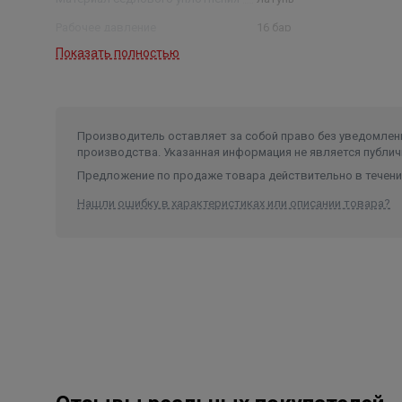
Рабочее давление
16 бар
Показать полностью
Рабочая температура
-10 до 80°С
Производитель оставляет за собой право без уведомлени
производства. Указанная информация не является публич
Предложение по продаже товара действительно в течение
Нашли ошибку в характеристиках или описании товара?