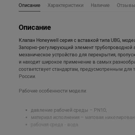
Описание
Характеристики
Наличие
Отзыв
Описание
Клапан Honeywell серия с вставкой типа UBG, моде
Запорно-регулирующий элемент трубопроводной а
механическое устройство для перекрытия, пропуск
и находит широкое применение в самых разнообра
соответствует стандартам, предусмотренным для 
России.
Рабочие особенности модели:
давление рабочей среды – PN10;
материал исполнения – матовая никелированн
рабочая среда - вода.