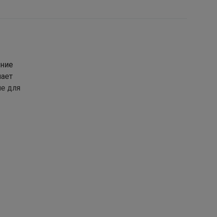
ение
чает
ие для