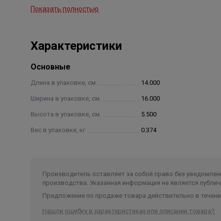
Средний полный срок службы — 15 лет.
Показать полностью
Гарантия — 7 лет.
Характеристики
Основные
Длина в упаковке, см.
14.000
Ширина в упаковке, см.
16.000
Высота в упаковке, см.
5.500
Вес в упаковке, кг
0.374
Производитель оставляет за собой право без уведомлени
производства. Указанная информация не является публич
Предложение по продаже товара действительно в течение
Нашли ошибку в характеристиках или описании товара?