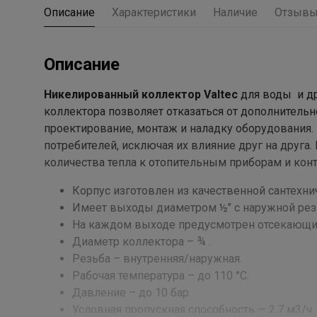
Описание
Характеристики
Наличие
Отзыв
Описание
Никелированный коллектор Valtec
для воды и др
коллектора позволяет отказаться от дополнительн
проектирование, монтаж и наладку оборудования.
потребителей, исключая их влияние друг на друга
количества тепла к отопительным приборам и конт
Корпус изготовлен из качественной сантехн
Имеет выходы диаметром ½" с наружной рез
На каждом выходе предусмотрен отсекающий
Диаметр коллектора – ¾ .
Резьба – внутренняя/наружная.
Рабочая температура – до 110 °С.
Давление – до 10 бар.
Условная пропускная способность — 2,7 м3/ч.