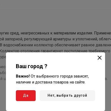
ы
угих сред, неагрессивных к материалам изделия. Примен
ой запорной, регулирующей арматуры и уплотнений, облег
 В водоснабжении коллектор обеспечивает равное давлен
. Коллектор отопления гарантирует поступление требуемого
урам теплого пола.
Ваш город ?
ической латуни марки CW617N.
ьбой.
Важно!
От выбранного города зависят,
 шаровой кран с минимальным ресурсом 4 тыс. циклов.
наличие и доставка товаров на сайте.
Да
Нет, выбрать другой