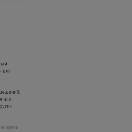
ный
н для
омещений.
я или
ругих
оэнергии