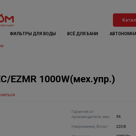
Катал
ФИЛЬТРЫ ДЛЯ ВОДЫ
ВСЁ ДЛЯ БАНИ
АВТОНОМНА
ры
EC/EZMR 1000W(мех.упр.)
елиться
Гарантия от
производителя, мес.
36
Напряжение, Вольт
220 В