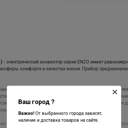
ы
)
- электрический конвектор серии ENZO имеет равномер
мосферы комфорта и качества жизни. Прибор предназначе
нхаусах, загородных домах, дачи, офисах и других типах п
сти. Не используйте конвектор, если кабель электропитани
Ваш город ?
сли прибор неисправен, поврежден при падении или при д
оваться только в собранном виде.
Важно!
От выбранного города зависят,
наличие и доставка товаров на сайте.
ция позволяет при незапланированном отключении электр