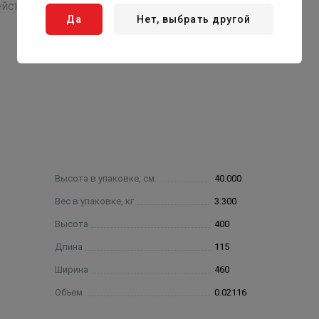
ействующих на момент отключения настроек.
Да
Нет, выбрать другой
EC/EZE);
ля BEC/EZM);
поколения Double G Force
ции Homogeneous flow;
e;
 управления);
Высота в упаковке, см.
40.000
Вес в упаковке, кг
3.300
го элемента Thermoresist compact;
Высота
400
ки и непринужденного перемещения;
Длина
115
Ширина
460
Объем
0.02116