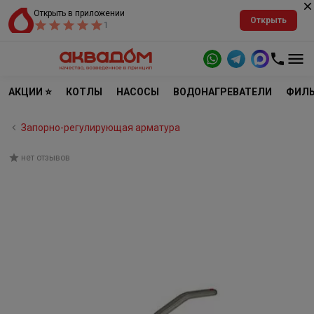
Открыть в приложении
Открыть
1
АКЦИИ ⭐
КОТЛЫ
НАСОСЫ
ВОДОНАГРЕВАТЕЛИ
ФИЛЬ
Запорно-регулирующая арматура
нет отзывов