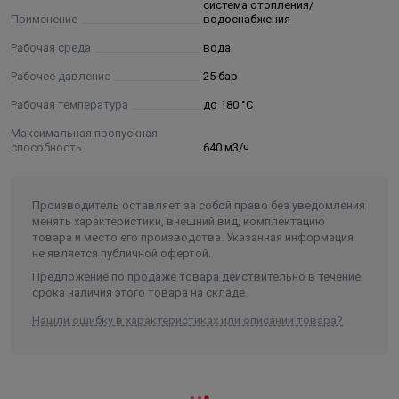
система отопления/
свои свойства под воздействием высоких температур
Применение
водоснабжения
и давлений. Уплотнение штока кранов JiP Premium
Рабочая среда
вода
состоит из нескольких слоев тефлона и графита и
гарантирует полную герметичность и неограниченный
Рабочее давление
25 бар
срок службы данного узла крана в условиях высоких и
Рабочая температура
до 180 °С
изменяющихся температур.
Максимальная пропускная
Само-обжимная конструкция уплотнения шара,
способность
640 м3/ч
представляющая собой специальные линзовые
пружины с двумя кольцами из фторопласта,
армированного углеволокном, обеспечивает
Производитель оставляет за собой право без уведомления
менять характеристики, внешний вид, комплектацию
необходимую герметичность закрытия крана и
товара и место его производства. Указанная информация
оптимальный крутящий момент, требуемый для
не является публичной офертой.
поворота шара.
Предложение по продаже товара действительно в течение
В базовом исполнении краны имеют стандартный
срока наличия этого товара на складе.
проход, но обладают повышенной пропускной
Нашли ошибку в характеристиках или описании товара?
способностью по сравнению с аналогами благодаря
своим конструктивным особенностям (плавный вход и
выход, цилиндрическая вставка в шаре и др.).
Основные характеристики