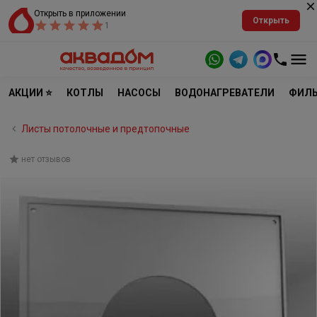
Открыть в приложении
Открыть
1
АКЦИИ ⭐
КОТЛЫ
НАСОСЫ
ВОДОНАГРЕВАТЕЛИ
ФИЛЬ
Листы потолочные и предтопочные
нет отзывов