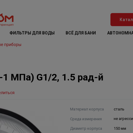
Катал
ФИЛЬТРЫ ДЛЯ ВОДЫ
ВСЁ ДЛЯ БАНИ
АВТОНОМНА
ые приборы
1 МПа) G1/2, 1.5 рад-й
елиться
Материал корпуса
сталь
Среда измерения
не агресс
Диаметр корпуса
150 мм