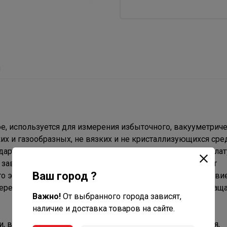
ы
ое, используется для измерения избыточного, вакууметрич
 и газообразных, не вязких и не кристаллизующихся сре
дартном исполнении выполнен из стали, механизм — из ла
а зависимости деформации чувствительного элемента от
Ваш город ?
го элемента используется трубка Бурдона. Под воздействи
перемещается и с помощью специального механизма вращ
Важно!
От выбранного города зависят,
наличие и доставка товаров на сайте.
, включая теплоснабжение, водоснабжение, вентиляция,