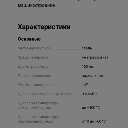
машиностроение.
Характеристики
Основные
Материал корпуса
сталь
Среда измерения
не агрессивная
Диаметр корпуса
150 мм
Тип присоединения
радиальное
Резьба присоединения
1/2"
Диапазон измерения давления
0-0,6МПа
Диапазон температуры
измеряемой среды
до +100 °C
Диапазон температуры
окружающей среды
от 0 до +60 °C