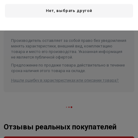
Используется с радиаторами высотой от 350 до 800 мм.
Нет, выбрать другой
Производитель оставляет за собой право без уведомления
менять характеристики, внешний вид, комплектацию
товара и место его производства. Указанная информация
не является публичной офертой.
Предложение по продаже товара действительно в течение
срока наличия этого товара на складе.
Нашли ошибку в характеристиках или описании товара?
Отзывы реальных покупателей