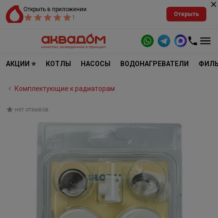
Открыть в приложении
Открыть
1
АКЦИИ ⭐
КОТЛЫ
НАСОСЫ
ВОДОНАГРЕВАТЕЛИ
ФИЛЬ
Комплектующие к радиаторам
нет отзывов