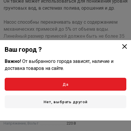
Он также может использоваться для понижения уровня
грунтовых вод, в системах полива, орошения и др.
Насос способны перекачивать воду с содержанием
механических примесей до 5% от объема воды.
Линейный размер примесей должен быть не более 35
мм.
Ваш город ?
Насос имеет корпус из спецпластика, который
Важно!
От выбранного города зависят, наличие и
сохраняет свойства под воздействием
доставка товаров на сайте.
ультрафиолетовых лучей.
Показать полностью
Да
Наличие поплавкового выключателя обеспечивает
Характеристики
работу насоса в автоматическом режиме и защиту от
работы без воды.
Нет, выбрать другой
Основные
Гарантия от производителя, мес.
12
Напряжение, Вольт
220 В