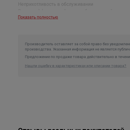
Неприхотливость в обслуживании
Высокоэффективный энергосберегающий двигат
Показать полностью
Ступенчатый переходник для шлангов и подсоедин
Муфты и соединения с внутренней резьбой.
Мощный энергосберегающий насос, обеспечиваю
БЕЗ ВИНТОВ - Чрезвычайно простые операции по ч
Производитель оставляет за собой право без уведомлени
производства. Указанная информация не является публич
Предложение по продаже товара действительно в течение
Нашли ошибку в характеристиках или описании товара?