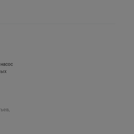
насос
ных
ьев,