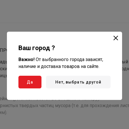
Ваш город ?
ПРОИЗВОДИТЕЛЬНОСТИ В ЗАЩИТНОМ КОРПУСЕ
Важно!
От выбранного города зависят,
адью поверхности фильтрации. Высокопроизводительный 
наличие и доставка товаров на сайте.
 скиммеров, внешних фильтров, а также для создания вод
ицы размером до 12 мм без опасности засорения!
Да
Нет, выбрать другой
ейнах (устанавливается во внешнюю камеру).
нистых твердых частиц мусора (т.е. для прохождения лист
м).