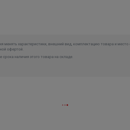
ель
ения.
щий экономию эксплуатационных расходов.
истке фильтра и насоса.
я менять характеристики, внешний вид, комплектацию товара и место 
ной офертой.
 срока наличия этого товара на складе.