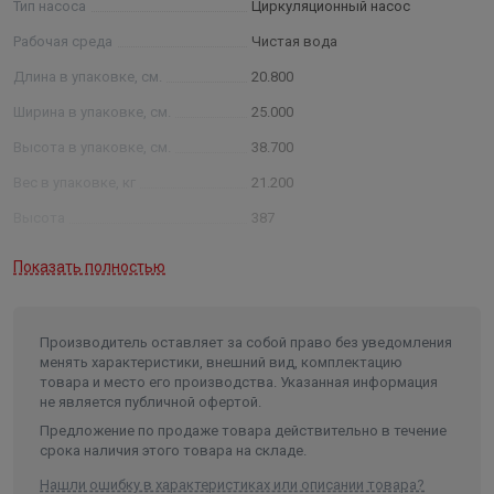
Тип насоса
Циркуляционный насос
Рабочая среда
Чистая вода
Длина в упаковке, см.
20.800
Ширина в упаковке, см.
25.000
Высота в упаковке, см.
38.700
Вес в упаковке, кг
21.200
Высота
387
Длина
208
Показать полностью
Ширина
250
Объем
0.020124
Производитель оставляет за собой право без уведомления
менять характеристики, внешний вид, комплектацию
товара и место его производства. Указанная информация
не является публичной офертой.
Предложение по продаже товара действительно в течение
срока наличия этого товара на складе.
Нашли ошибку в характеристиках или описании товара?