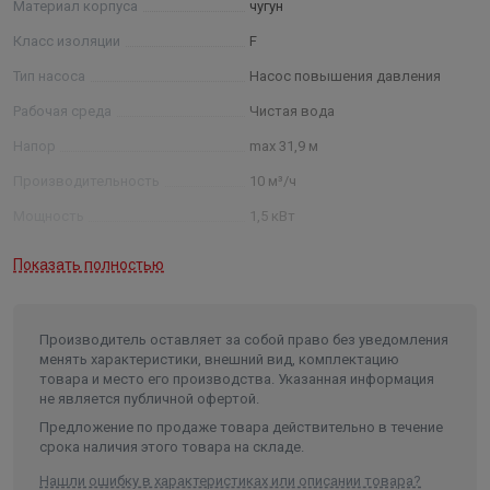
Материал корпуса
чугун
Класс изоляции
F
Тип насоса
Насос повышения давления
Рабочая среда
Чистая вода
Напор
max 31,9 м
Производительность
10 м³/ч
Мощность
1,5 кВт
Температура жидкости
от -20°С до +120°С
Показать полностью
Температура окружающей среды
до 60°C
Присоединение
1 1/2"
Производитель оставляет за собой право без уведомления
Материал рабочего колеса
нержавеющая сталь
менять характеристики, внешний вид, комплектацию
товара и место его производства. Указанная информация
Класс защиты
55
не является публичной офертой.
Длина в упаковке, см.
82.200
Предложение по продаже товара действительно в течение
срока наличия этого товара на складе.
Ширина в упаковке, см.
33.400
Нашли ошибку в характеристиках или описании товара?