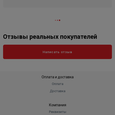
Высота в упаковке, см.
34.100
Вес в упаковке, кг
52.000
Высота
341
Длина
822
Ширина
334
Отзывы реальных покупателей
Объем
0.094
Написать отзыв
Оплата и доставка
Оплата
Доставка
Компания
Реквизиты