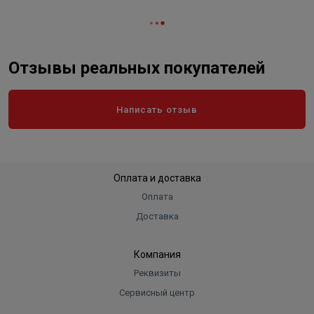
Вес в упаковке, кг
31.220
Высота
302
Длина
816
Отзывы реальных покупателей
Ширина
302
Объем
0.074
Написать отзыв
Оплата и доставка
Оплата
Доставка
Компания
Реквизиты
Сервисный центр