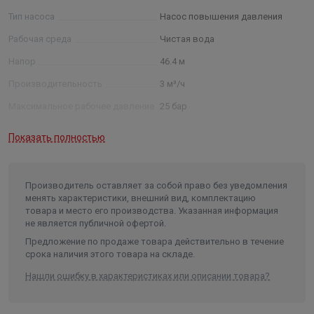
Тип насоса
Насос повышения давления
Рабочая среда
Чистая вода
Напор
46.4 м
Производительность
3 м³/ч
Максимальное рабочее давление
25 бар
Мощность
0.75 кВт
Показать полностью
Температура жидкости
от -20°С до +120°С
Температура окружающей среды
до +60 °C
Производитель оставляет за собой право без уведомления
Присоединение
1 1/2"
менять характеристики, внешний вид, комплектацию
товара и место его производства. Указанная информация
Материал рабочего колеса
нержавеющая сталь
не является публичной офертой.
Класс защиты
55
Предложение по продаже товара действительно в течение
срока наличия этого товара на складе.
Длина в упаковке, см.
81.600
Нашли ошибку в характеристиках или описании товара?
Ширина в упаковке, см.
30.200
Высота в упаковке, см.
30.200