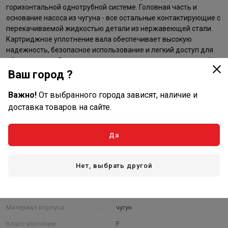
горизонтальной однотрубной системе. Головная часть и
основание насоса из чугуна - все остальные контактирующие с
перекачиваемой жидкостью детали из нержавеющей стали.
Картриджное уплотнение вала обеспечивает высокую
надежность, безопасное использование и легкий доступ для
обслуживания. Вращение передается через разъемную муфту.
Подсоединение к трубопроводу за счет использования
Ваш город ?
комбинированных фланцев согласно стандарту DIN-ANSI-JIS.
Важно!
От выбранного города зависят, наличие и
Насос оснащен асинхронным 3-фазным электродвигателем на
доставка товаров на сайте.
лапах, с воздушным охлаждением.
Характеристики
Да
Основные
Нет, выбрать другой
Гарантия от производителя, мес.
24
Напряжение, Вольт
220 В - 380 В
Материал корпуса
чугун
Класс изоляции
F