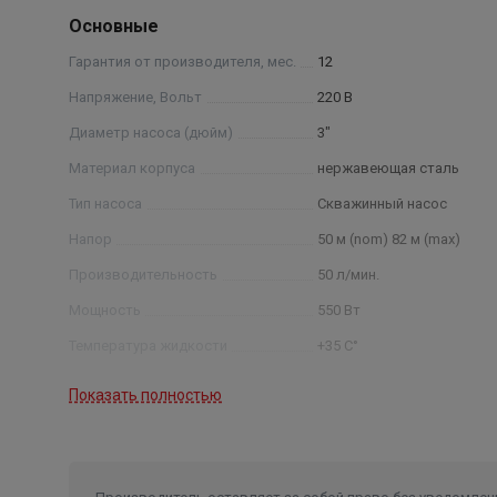
Основные
Гарантия от производителя, мес.
12
Напряжение, Вольт
220 В
Диаметр насоса (дюйм)
3"
Материал корпуса
нержавеющая сталь
Тип насоса
Скважинный насос
Напор
50 м (nom) 82 м (max)
Производительность
50 л/мин.
Мощность
550 Вт
Температура жидкости
+35 С°
Максимальная глубина
Показать полностью
погружения
до 120 м
Содержание песка
не более 1%