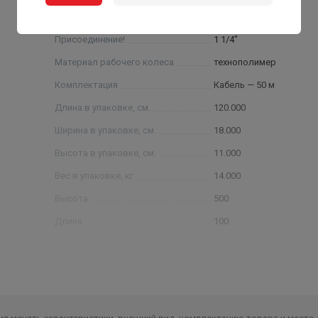
Присоединение!
1 1/4"
Материал рабочего колеса
технополимер
Комплектация
Кабель — 50 м
Длина в упаковке, см.
120.000
Ширина в упаковке, см.
18.000
Высота в упаковке, см.
11.000
Вес в упаковке, кг
14.000
Высота
500
Длина
100
Ширина
100
Объем
0.005