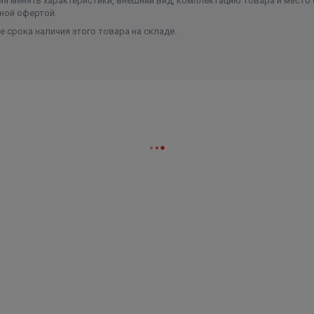
я менять характеристики, внешний вид, комплектацию товара и место 
ной офертой.
 срока наличия этого товара на складе.