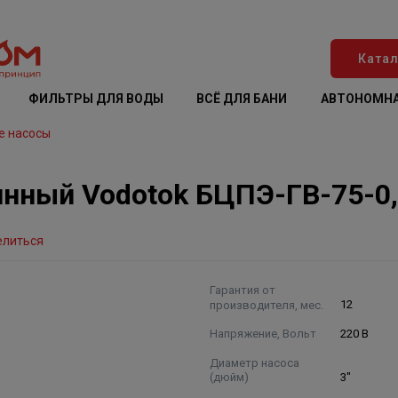
Катал
ФИЛЬТРЫ ДЛЯ ВОДЫ
ВСЁ ДЛЯ БАНИ
АВТОНОМНА
е насосы
нный Vodotok БЦПЭ-ГВ-75-0
елиться
Гарантия от
производителя, мес.
12
Напряжение, Вольт
220 В
Диаметр насоса
(дюйм)
3"