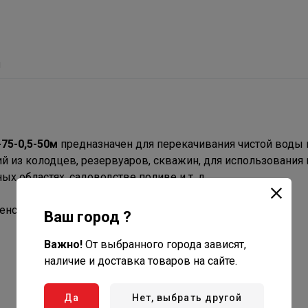
ы
75-0,5-50м
предназначен для перекачивания чистой воды 
 из колодцев, резервуаров, скважин, для использования 
х областях, садоводстве поливе и т. д.
енсатор.
Ваш город ?
Важно!
От выбранного города зависят,
наличие и доставка товаров на сайте.
Да
Нет, выбрать другой