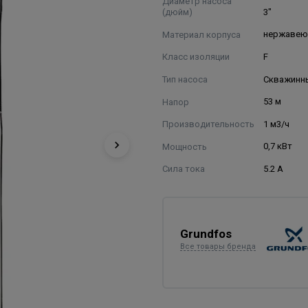
Диаметр насоса
(дюйм)
3"
Материал корпуса
нержавею
Класс изоляции
F
Тип насоса
Скважинн
Напор
53 м
Производительность
1 м3/ч
Мощность
0,7 кВт
Сила тока
5.2 А
Grundfos
Все товары бренда