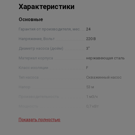
Характеристики
Основные
Гарантия от производителя, мес.
24
Напряжение, Вольт
220 В
Диаметр насоса (дюйм)
3"
Материал корпуса
нержавеющая сталь
Класс изоляции
F
Тип насоса
Скважинный насос
Напор
53 м
Производительность
1 м3/ч
Мощность
0,7 кВт
Сила тока
5.2 А
Показать полностью
Температура жидкости
35°С