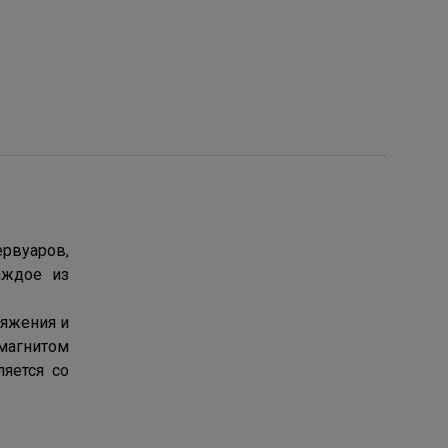
рвуаров,
аждое из
ряжения и
магнитом
яется со