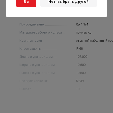
Да
Нет, выбрать другой
Присоединение!
Rp 1 1/4
Материал рабочего колеса
полиамид
Комплектация
съемный кабельный со
Класс защиты
IP 68
Длина в упаковке, см.
107.000
Ширина в упаковке, см.
10.800
Высота в упаковке, см.
10.800
Вес в упаковке, кг
5.239
Высота
108
Длина
1070
Ширина
108