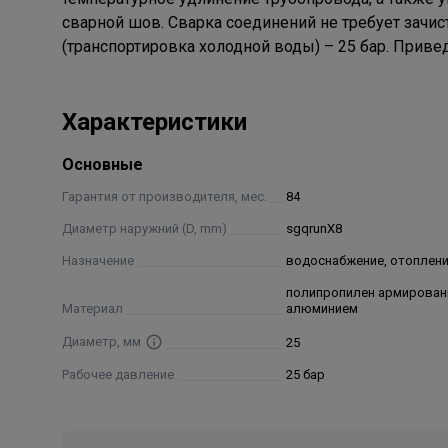
сварной шов. Сварка соединений не требует зачис
(транспортировка холодной воды) – 25 бар. Приве
Характеристики
Основные
Гарантия от производителя, мес.
84
Диаметр наружний (D, mm)
sgqrunX8
Назначение
водоснабжение, отоплен
полипропилен армирова
Материал
алюминием
Диаметр, мм
25
Рабочее давление
25 бар