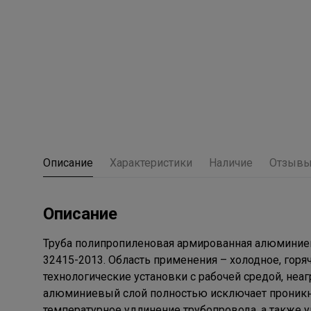
Описание
Характеристики
Наличие
Отзыв
Описание
Труба полипропиленовая армированная алюминием 
32415-2013. Область применения – холодное, горя
технологические установки с рабочей средой, не
алюминиевый слой полностью исключает проникно
температурное удлинение трубопровода, а также 