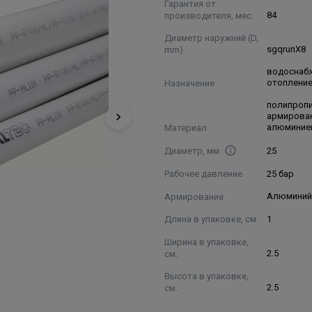
Гарантия от
производителя, мес.
84
Диаметр наружний (D,
mm)
sgqrunX8
водоснаб
Назначение
отоплени
полипроп
армирова
Материал
алюминие
Диаметр, мм
25
Рабочее давление
25 бар
Армирование
Алюмини
Длина в упаковке, см.
1
Ширина в упаковке,
см.
2.5
Высота в упаковке,
см.
2.5