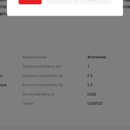
тки фольги (достаточно торцевания). Номинальное давлен
дена цена погонного метра.
Армирование
Алюминий
Длина в упаковке, см.
1
ие
Ширина в упаковке, см.
2.5
нный
Высота в упаковке, см.
2.5
Вес в упаковке, кг
0.262
Объем
0.000723