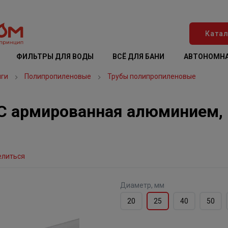
Катал
ФИЛЬТРЫ ДЛЯ ВОДЫ
ВСЁ ДЛЯ БАНИ
АВТОНОМНА
нги
Полипропиленовые
Трубы полипропиленовые
 армированная алюминием, P
елиться
Диаметр, мм
20
25
40
50