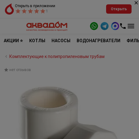
Открыть в приложении
Открыть
1
АКЦИИ ⭐
КОТЛЫ
НАСОСЫ
ВОДОНАГРЕВАТЕЛИ
ФИЛЬ
Комплектующие к полипропиленовым трубам
нет отзывов