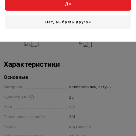
Да
Нет, выбрать другой
Характеристики
Основные
Материал
полипропилен, латунь
Диаметр, мм
25
Угол
90°
Присоединение, дюйм
3/4
Резьба
внутренняя