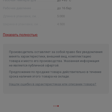
Рабочая температура
до +95 °С
Рабочее давление
до 16 бар
Длина в упаковке, см.
5.000
Ширина в упаковке, см.
4.500
Высота в упаковке, см.
5.000
Показать полностью
Вес в упаковке, кг
0.070
Объем
0.000135
Производитель оставляет за собой право без уведомления
менять характеристики, внешний вид, комплектацию
товара и место его производства. Указанная информация
не является публичной офертой.
Предложение по продаже товара действительно в течение
срока наличия этого товара на складе.
Нашли ошибку в характеристиках или описании товара?