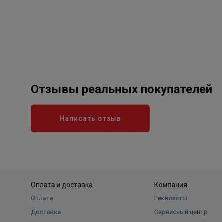
плотно, по ходу
резьбы
Отзывы реальных покупателей
Нанесите слой ленты
поверх льна
Написать отзыв
Оплата и доставка
Компания
Соберите
Оплата
Реквизиты
соединение
Доставка
Сервисный центр