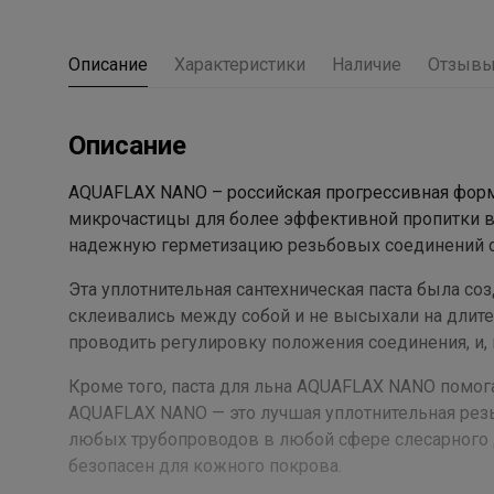
Описание
Характеристики
Наличие
Отзыв
Описание
AQUAFLAX NANO – российская прогрессивная форму
микрочастицы для более эффективной пропитки во
надежную герметизацию резьбовых соединений с 
Эта уплотнительная сантехническая паста была со
склеивались между собой и не высыхали на длите
проводить регулировку положения соединения, и,
Кроме того, паста для льна AQUAFLAX NANO помога
AQUAFLAX NANO — это лучшая уплотнительная резь
любых трубопроводов в любой сфере слесарного де
безопасен для кожного покрова.