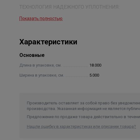
ТЕХНОЛОГИЯ НАДЕЖНОГО УПЛОТНЕНИЯ:
Показать полностью
Характеристики
Основные
Нанесите пасту на
Длина в упаковке, см.
18.000
резьбу
Ширина в упаковке, см.
5.000
Производитель оставляет за собой право без уведомлени
производства. Указанная информация не является публич
Намотайте
Предложение по продаже товара действительно в течение
достаточное кол-во
Нашли ошибку в характеристиках или описании товара?
льняного волокна
или льняной нити