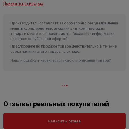
температурного режима осуществляется легко и
Показать полностью
разрыв
100 бар
без существенных затрат
Максимальная температура
долговечность радиаторов обусловлена
теплоносителя
+ 110°С
использованием высококачественного
Производитель оставляет за собой право без уведомления
Мощность
2730 Вт
менять характеристики, внешний вид, комплектацию
алюминиевого сплава и тщательной
товара и место его производства. Указанная информация
многоступенчатой обработкой внутренних и
Присоединительный размер
1"
не является публичной офертой.
наружных поверхностей радиатора, включающей
Длина в упаковке, см.
114.000
Предложение по продаже товара действительно в течение
нанесение защитного фтор-циркониевого слоя
срока наличия этого товара на складе.
Ширина в упаковке, см.
10.000
высококачественная двухступенчатая окраска
Нашли ошибку в характеристиках или описании товара?
сохраняет внешний вид радиатора на протяжении
Высота в упаковке, см.
60.000
всего срока его эксплуатации
Вес в упаковке, кг
21.300
радиатор Global VOX 500 - радиатор с межосевым
Высота
600
расстоянием 500 мм
Длина
1140
Ширина
100
Отзывы реальных покупателей
Объем
0.0684
Написать отзыв