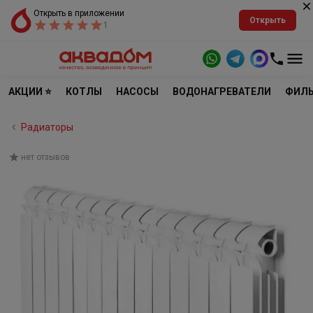
Открыть в приложении
Открыть
1
АКЦИИ ⭐
КОТЛЫ
НАСОСЫ
ВОДОНАГРЕВАТЕЛИ
ФИЛЬ
Радиаторы
нет отзывов