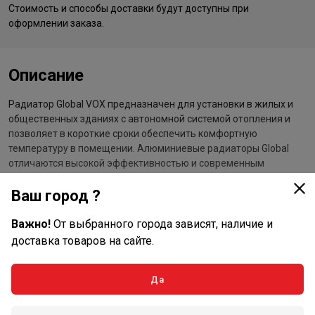
Стоимость и способы доставки будут доступны при
оформлении заказа.
Описание
Радиатор Global VOX предназначен для установки в жилых и
общественных зданиях с автономной системой отопления и
позволяет в короткие сроки обеспечить комфортную
температуру в помещении. Алюминиевые радиаторы Global
отличаются высокой эффективностью и современным
дизайном, гармонично вписывающимся в любой интерьер.
Ваш город ?
Преимущества радиаторов Global VOX 500:
Важно!
От выбранного города зависят, наличие и
алюминиевые радиаторы обладают высокой
доставка товаров на сайте.
теплопроводностью, что обеспечивает отличные
показатели по теплоотдаче, в связи с этим
Да
требуется меньше времени для нагрева или
охлаждения поверхности радиатора