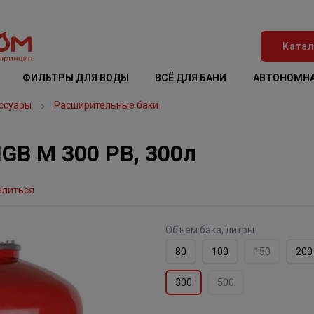
Катал
ФИЛЬТРЫ ДЛЯ ВОДЫ
ВСЁ ДЛЯ БАНИ
АВТОНОМНА
ссуары
Расширительные баки
GB М 300 РВ, 300л
елиться
Объем бака, литры
80
100
150
200
300
500