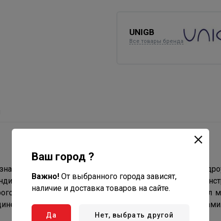
UNIGB
Все товары бренда
ы
Ваш город ?
значены для накапливания воды, предотвращения гидро
Важно!
От выбранного города зависят,
индивидуального и промышленного водоснабжения. Конст
наличие и доставка товаров на сайте.
орого расположена мембрана из каучука EPDM. Материал
динена с крышкой бака с присоединительными патрубками
Да
Нет, выбрать другой