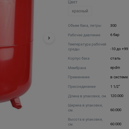
Цвет
красный
Объем бака, литры
300
Рабочее давление
6 бар
Температура рабочей
среды
-10 до +99
Корпус бака
сталь
Мембрана
epdm
Применение
в системе
Присоединение
1 1/2"
Длина в упаковке, см.
120.000
Ширина в упаковке,
см.
60.000
Высота в упаковке,
см.
60.000