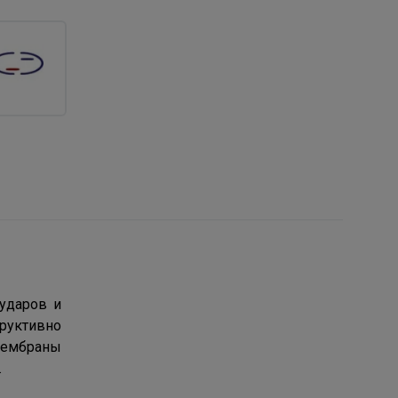
ударов и
руктивно
 мембраны
.