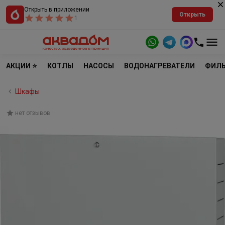
Открыть в приложении
Открыть
1
АКЦИИ ⭐
КОТЛЫ
НАСОСЫ
ВОДОНАГРЕВАТЕЛИ
ФИЛЬ
Шкафы
нет отзывов