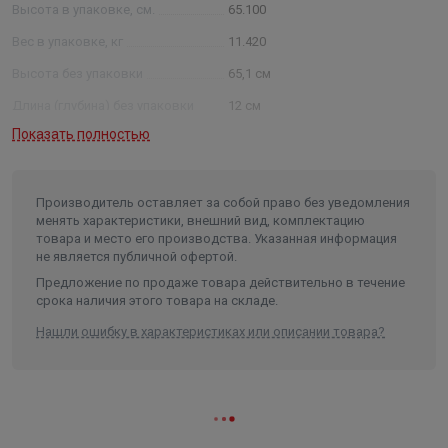
Высота в упаковке, см.
65.100
Вес в упаковке, кг
11.420
Высота без упаковки
65,1 см
Длина (глубина) без упаковки
12 см
Показать полностью
Ширина без упаковки
85,4 см
Высота
651
Длина
120
Производитель оставляет за собой право без уведомления
менять характеристики, внешний вид, комплектацию
Ширина
854
товара и место его производства. Указанная информация
не является публичной офертой.
Объем
0.066714
Предложение по продаже товара действительно в течение
срока наличия этого товара на складе.
Нашли ошибку в характеристиках или описании товара?