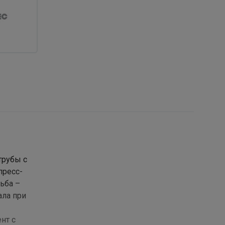
трубы с
пресс-
ьба –
ала при
нт с