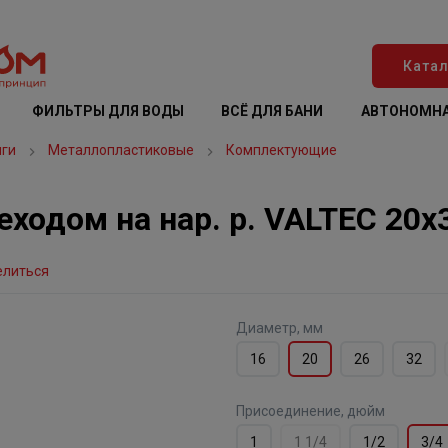
Катал
ФИЛЬТРЫ ДЛЯ ВОДЫ
ВСЁ ДЛЯ БАНИ
АВТОНОМНА
нги
Металлопластиковые
Комплектующие
ходом на нар. р. VALTEC 20х3
елиться
Диаметр, мм
16
20
26
32
Присоединение, дюйм
1
1 1/4
1/2
3/4