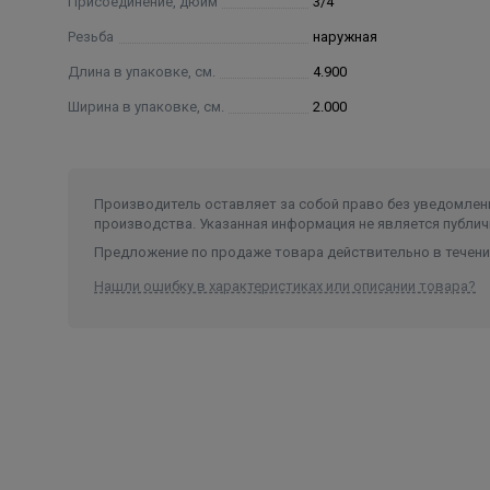
Присоединение, дюйм
3/4
Резьба
наружная
Длина в упаковке, см.
4.900
Ширина в упаковке, см.
2.000
Производитель оставляет за собой право без уведомлени
производства. Указанная информация не является публич
Предложение по продаже товара действительно в течение
Нашли ошибку в характеристиках или описании товара?