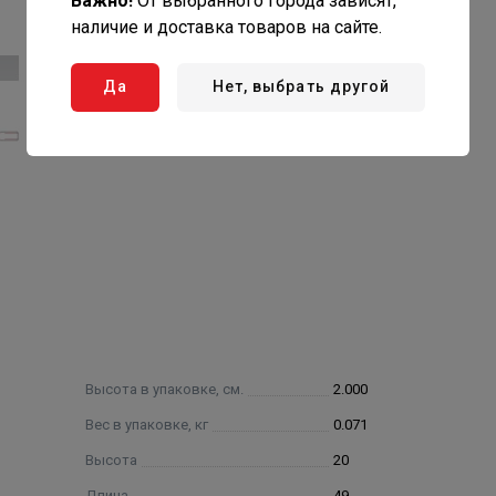
Важно!
От выбранного города зависят,
наличие и доставка товаров на сайте.
Да
Нет, выбрать другой
Высота в упаковке, см.
2.000
Вес в упаковке, кг
0.071
Высота
20
Длина
49