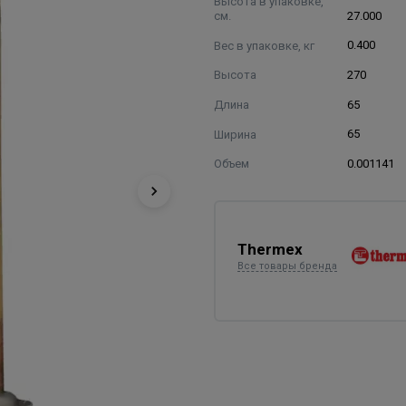
Высота в упаковке,
см.
27.000
Вес в упаковке, кг
0.400
Высота
270
Длина
65
Ширина
65
Объем
0.001141
Thermex
Все товары бренда