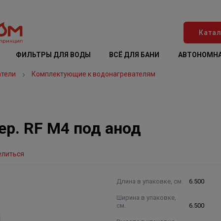
Катал
ФИЛЬТРЫ ДЛЯ ВОДЫ
ВСЁ ДЛЯ БАНИ
АВТОНОМНА
атели
Комплектующие к водонагревателям
ер. RF M4 под анод
елиться
Длина в упаковке, см.
6.500
Ширина в упаковке,
см.
6.500