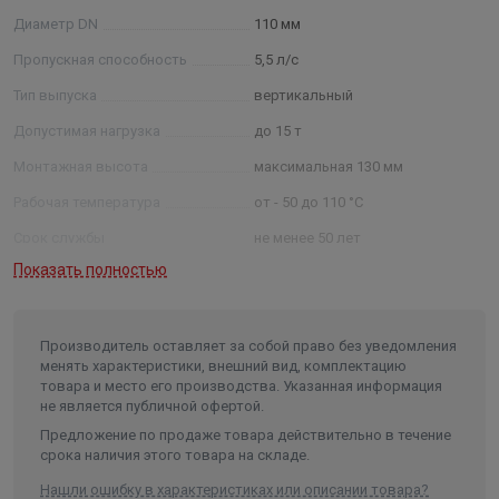
до 15 л/с.
Диаметр DN
110 мм
Пропускная способность
5,5 л/с
Тип выпуска
вертикальный
Допустимая нагрузка
до 15 т
Монтажная высота
максимальная 130 мм
Рабочая температура
от - 50 до 110 °C
Срок службы
не менее 50 лет
Показать полностью
Производитель оставляет за собой право без уведомления
менять характеристики, внешний вид, комплектацию
товара и место его производства. Указанная информация
не является публичной офертой.
Предложение по продаже товара действительно в течение
срока наличия этого товара на складе.
Нашли ошибку в характеристиках или описании товара?