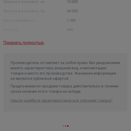
Ширина в упаковке, см.
15.000
Высота в упаковке, см.
44.000
Вес в упаковке, кг
1.980
Высота
440
Длина
275
Показать полностью
Ширина
150
Объем
0.01815
Производитель оставляет за собой право без уведомления
менять характеристики, внешний вид, комплектацию
товара и место его производства. Указанная информация
не является публичной офертой.
Предложение по продаже товара действительно в течение
срока наличия этого товара на складе.
Нашли ошибку в характеристиках или описании товара?