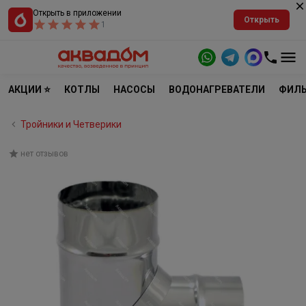
Открыть в приложении
Открыть
1
АКЦИИ ⭐
КОТЛЫ
НАСОСЫ
ВОДОНАГРЕВАТЕЛИ
ФИЛЬ
Тройники и Четверики
нет отзывов