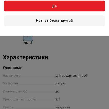
Да
Нет, выбрать другой
Характеристики
Основные
Назначение
для соединения труб
Материал
латунь
Диаметр, мм
20
Присоединение, дюйм
3/4
Резьба
наружная