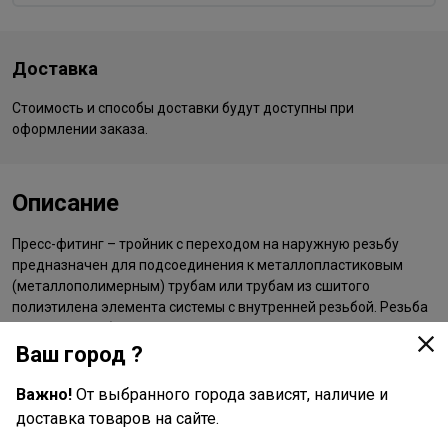
Доставка
Стоимость и способы доставки будут доступны при
оформлении заказа.
Описание
Пресс-фитинг – тройник с переходом на наружную резьбу
предназначен для подсоединения к металлопластиковым
(металлополимерным) трубам или трубам из сшитого
полиэтилена элемента системы с внутренней резьбой. Резьба
фитинга – трубная по ГОСТу 6357.
Ваш город ?
Важно!
От выбранного города зависят, наличие и
доставка товаров на сайте.