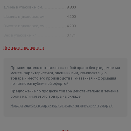
Длина в упаковке, см.
8.800
Ширина в упаковке, см.
4.200
Высота в упаковке, см.
4.200
Вес в упаковке, кг
0.171
Высота
42
Показать полностью
Длина
88
Ширина
42
Производитель оставляет за собой право без уведомления
Объем
0.000155
менять характеристики, внешний вид, комплектацию
товара и место его производства. Указанная информация
не является публичной офертой.
Предложение по продаже товара действительно в течение
срока наличия этого товара на складе.
Нашли ошибку в характеристиках или описании товара?