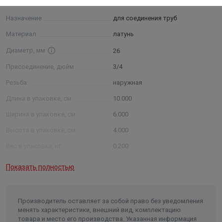
Основные
Назначение
для соединения труб
Материал
латунь
Диаметр, мм
26
Присоединение, дюйм
3/4
Резьба
наружная
Длина в упаковке, см.
10.000
Ширина в упаковке, см.
6.000
Высота в упаковке, см.
4.000
Вес в упаковке, кг
0.200
Высота
47
Показать полностью
Длина
97
Ширина
47
Производитель оставляет за собой право без уведомления
Объем
0.000214
менять характеристики, внешний вид, комплектацию
товара и место его производства. Указанная информация