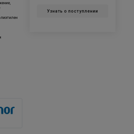
жение,
е
Узнать о поступлении
олиэтилен
м