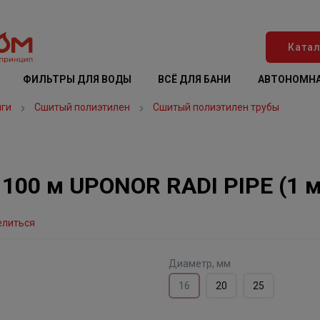
Катал
ФИЛЬТРЫ ДЛЯ ВОДЫ
ВСЁ ДЛЯ БАНИ
АВТОНОМНА
нги
Сшитый полиэтилен
Сшитый полиэтилен трубы
 100 м UPONOR RADI PIPE (1 м
елиться
Диаметр, мм
16
20
25