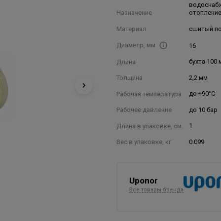
водоснаб
Назначение
отоплени
Материал
сшитый п
Диаметр, мм
16
Длина
бухта 100 
Толщина
2,2 мм
Рабочая температура
до +90°С
Рабочее давление
до 10 бар
Длина в упаковке, см.
1
Вес в упаковке, кг
0.099
Uponor
Все товары бренда