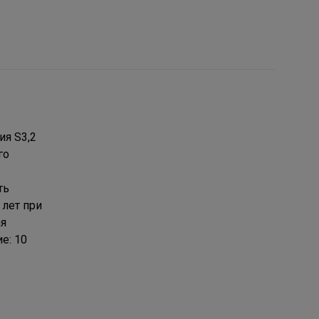
ия S3,2
го
ть
 лет при
ая
е: 10