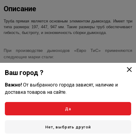
Описание
Труба прямая является основным элементом дымохода. Имеет три
типа размера: 197, 447, 947 мм. Такие размеры труб обеспечивают
гибкость, быстроту, и экономичность сборки дымохода.
При производстве дымоходов «Евро ТиС» применяются
следующие марки стали:
AISI 316 (аустенитная сталь ГОСТ 08Х17Н13М2)
Ваш город ?
применяется в производстве труб с рабочей
температурой до 700 ºС.
Важно!
От выбранного города зависят, наличие и
Сталь AISI 310 (аустенитная жаростойкая сталь ГОСТ
доставка товаров на сайте.
20Х23Н18) применяется в производстве труб с рабочей
температурой до 1000ºС.
Сталь AISI 321 (аустенитная, ГОСТ 08Х18Н12) , сталь
Да
AISI 304 (аустенитная, ГОСТ 08Х18Н10) применяется в
производстве труб с рабочей температурой до 550ºС.
Показать полностью
Нет, выбрать другой
Возможно изготовление нестандартного дымохода из стали