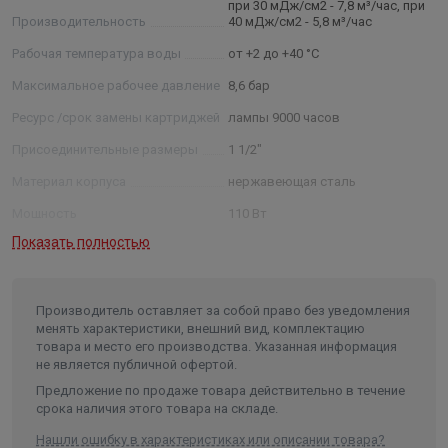
при 30 мДж/см2 - 7,8 м³/час, при
Через год работы балласт сигнализирует о
Производительность
40 мДж/см2 - 5,8 м³/час
необходимости замены излучателя.
Рабочая температура воды
от +2 до +40 °С
Максимальное рабочее давление
8,6 бар
Ресурс /срок замены картриджей
лампы 9000 часов
Присоединительные размеры
1 1/2"
Материал корпуса
нержавеющая сталь
Мощность
110 Вт
Показать полностью
Вес в упаковке, кг
13.000
Объем
0.1
Производитель оставляет за собой право без уведомления
менять характеристики, внешний вид, комплектацию
товара и место его производства. Указанная информация
не является публичной офертой.
Предложение по продаже товара действительно в течение
срока наличия этого товара на складе.
Нашли ошибку в характеристиках или описании товара?