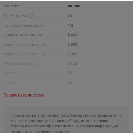
Материал
латунь
Диаметр, мм
20
Присоединение, дюйм
1/2
Длина в упаковке, см.
5.400
Ширина в упаковке, см.
3.900
Высота в упаковке, см.
2.000
Вес в упаковке, кг
0.126
Высота
20
Длина
54
Ширина
39
Показать полностью
Объем
0.000042
Производитель оставляет за собой право без уведомления
менять характеристики, внешний вид, комплектацию
товара и место его производства. Указанная информация
не является публичной офертой.