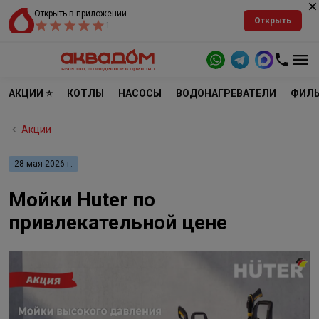
Открыть в приложении
Открыть
1
АКЦИИ ⭐
КОТЛЫ
НАСОСЫ
ВОДОНАГРЕВАТЕЛИ
ФИЛЬ
Акции
28 мая 2026 г.
Мойки Huter по
привлекательной цене