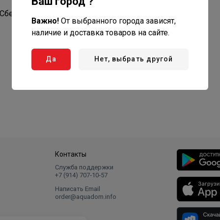
Ваш город ?
Сбербанк г. Хабаровск
Важно!
От выбранного города зависят,
наличие и доставка товаров на сайте.
Да
Нет, выбрать другой
Контакты
Служба поддержки
+7 (914) 707‑10‑57
Написать Email
order@aquadom.info