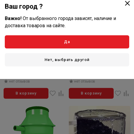
Ваш город ?
Важно!
От выбранного города зависят, наличие и
доставка товаров на сайте.
Да
114 500
130 500
₽/шт
₽/шт
В наличии: 1 шт
В наличии: 1 шт
Нет, выбрать другой
Артикул: 892746
Артикул: 890965
Установка биол. очистки
Установка биол. очистки
ЛОС-3
ЛОС-5
нет отзывов
нет отзывов
В корзину
В корзину