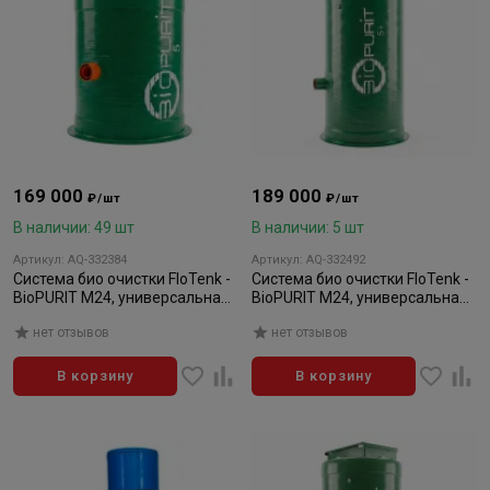
169 000
189 000
₽/шт
₽/шт
В наличии: 49 шт
В наличии: 5 шт
Артикул: AQ-332384
Артикул: AQ-332492
Система био очистки FloTenk -
Система био очистки FloTenk -
BioPURIT М24, универсальная,
BioPURIT М24, универсальная,
5 до 830 мм
5 до 1330 мм удлиненная
нет отзывов
нет отзывов
В корзину
В корзину