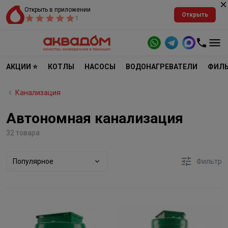
Открыть в приложении
Открыть
1
АКЦИИ ⭐
КОТЛЫ
НАСОСЫ
ВОДОНАГРЕВАТЕЛИ
ФИЛЬ
Канализация
Автономная канализация
32 товара
Популярное
Фильтр