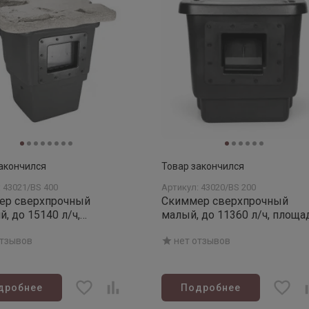
акончился
Товар закончился
 43021/BS 400
Артикул: 43020/BS 200
ер сверхпрочный
Скиммер сверхпрочный
й, до 15140 л/ч,
малый, до 11360 л/ч, площа
ь до 37 м2
до 18,5 м2
отзывов
нет отзывов
дробнее
Подробнее