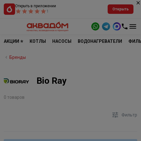
Открыть в приложении
Открыть
1
АКЦИИ ⭐
КОТЛЫ
НАСОСЫ
ВОДОНАГРЕВАТЕЛИ
ФИЛЬ
Бренды
Bio Ray
0 товаров
Фильтр