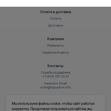
Оплата и доставка
Оплата
Доставка
Компания
Реквизиты
Сервисный центр
Контакты
Служба поддержки
+7 (914) 707‑10‑57
Написать Email
order@aquadom.info
© 2026 ООО Торговый дом "Аквадом".
Мы используем файлы cookie, чтобы сайт работал
.
корректно. Продолжая пользоваться сайтом, вы