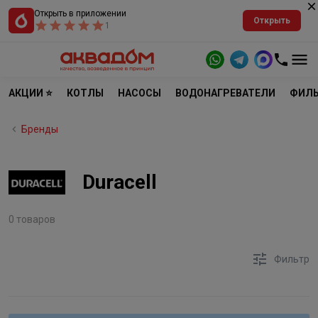
Открыть в приложении
Открыть
1
АКЦИИ ⭐
КОТЛЫ
НАСОСЫ
ВОДОНАГРЕВАТЕЛИ
ФИЛЬ
Бренды
Duracell
0 товаров
Фильтр