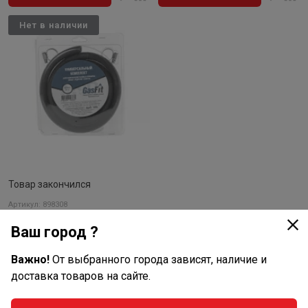
Нет в наличии
Товар закончился
Артикул: 898308
Комплект для подключения
газ. приборов (универсал.)
Ваш город ?
(7717)
нет отзывов
Важно!
От выбранного города зависят, наличие и
доставка товаров на сайте.
Подробнее