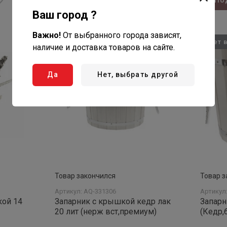
Подробнее
По
Ваш город ?
Важно!
От выбранного города зависят,
Нет в наличии
Нет 
наличие и доставка товаров на сайте.
Да
Нет, выбрать другой
Товар закончился
Товар з
Артикул: AQ-331306
Артикул
кой 14
Запарник с крышкой кедр лак
Запарн
20 лит (нерж вст,премиум)
(Кедр,