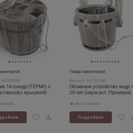
акончился
Товар закончился
: AQ-000040
Артикул: AQ-331296
ик 14 л,кедр (ТЕРМО, с
Обливное устройство кедр 
 вставкой,с крышкой)
20 лит (нерж.вст. Премиум)
отзывов
нет отзывов
дробнее
Подробнее