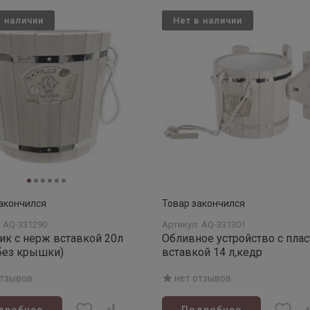
в наличии
Нет в наличии
акончился
Товар закончился
: AQ-331290
Артикул: AQ-331301
ик с нерж вставкой 20л
Обливное устройство с плас
без крышки)
вставкой 14 л,кедр
отзывов
нет отзывов