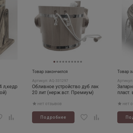
Товар закончился
Товар з
Артикул: AQ-331297
Артикул
4 л,кедр
Обливное устройство дуб лак
Запарн
ой)
20 лит (нерж.вст. Премиум)
пласт.
нет отзывов
нет 
Подробнее
По