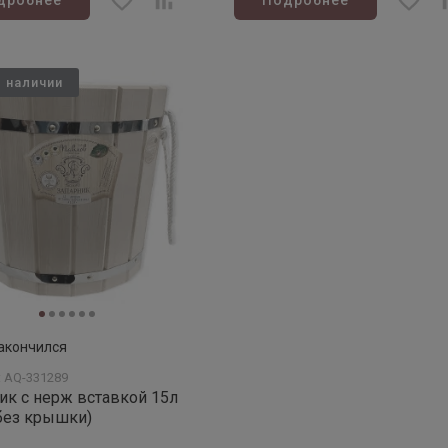
дробнее
Подробнее
в наличии
акончился
: AQ-331289
ик с нерж вставкой 15л
без крышки)