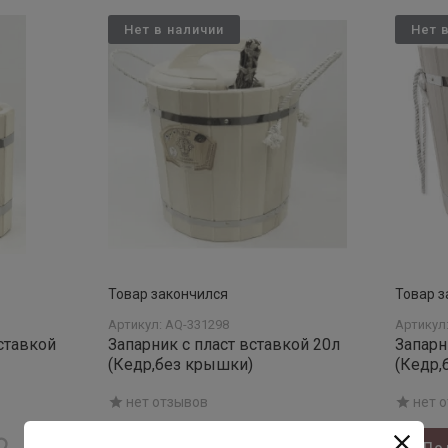
Нет в наличии
Нет 
Товар закончился
Товар з
Артикул: AQ-331298
Артикул
ставкой
Запарник с пласт вставкой 20л
Запарн
(Кедр,без крышки)
(Кедр,
нет отзывов
нет 