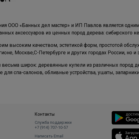
ия ООО «Банных дел мастер» и ИП Павлов является одним
нных аксессуаров из ценных пород дерева: сибирского кед
оим высоким качеством, эстетикой форм, простотой обсл
ионе, Москве,С-Петербурге и других городах России, но и 
 весьма широк: деревянные купели из различных пород де
е для спа-салонов, обливные устройства, ушаты, запарники
Контакты
Служба поддержки
+7 (914) 707‑10‑57
Написать Email