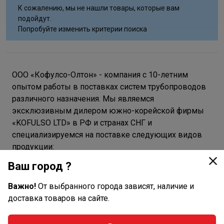
К сожалению, мы не нашли товары, которые вам
подойдут.
Попробуйте изменить критерии поиска
ООО «Кофулсо-Олтон» - компания с 10-летним
опытом работы в поставках систем трубопроводов
различного назначения. Мы являемся
эксклюзивным дилером южно-корейской фирмы
«KOFULSO LTD» в РФ и странах СНГ и
специализируемся на поставке следующих видов
продукции:
Ваш город ?
гибкие гофрированные трубы из
нержавеющей стали;
Важно!
От выбранного города зависят, наличие и
соединительные фитинги из латуни;
доставка товаров на сайте.
готовая гибкая подводка для смесителя с
накидными гайками;