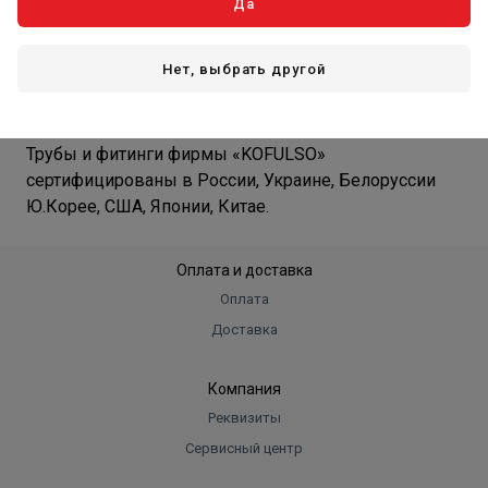
Да
спринклеры для систем пожаротушения.
Оборудование для спринклерных и пенных
систем пожаротушения.
Нет, выбрать другой
металлопластиковая труба и фитинги;
полипропиленовая труба и фитинги.
Трубы и фитинги фирмы «KOFULSO»
сертифицированы в России, Украине, Белоруссии
Ю.Корее, США, Японии, Китае.
Оплата и доставка
Оплата
Доставка
Компания
Реквизиты
Сервисный центр