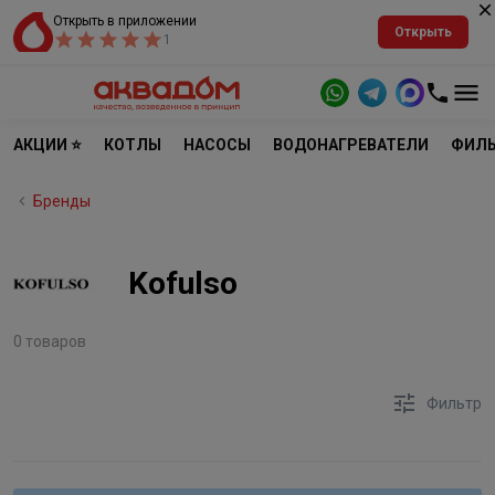
Открыть в приложении
Открыть
1
АКЦИИ ⭐
КОТЛЫ
НАСОСЫ
ВОДОНАГРЕВАТЕЛИ
ФИЛЬ
Бренды
Kofulso
0 товаров
Фильтр