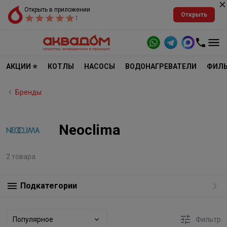
Открыть в приложении
Открыть
1
АКЦИИ ⭐
КОТЛЫ
НАСОСЫ
ВОДОНАГРЕВАТЕЛИ
ФИЛЬ
Бренды
Neoclima
2 товара
Подкатегории
Популярное
Фильтр